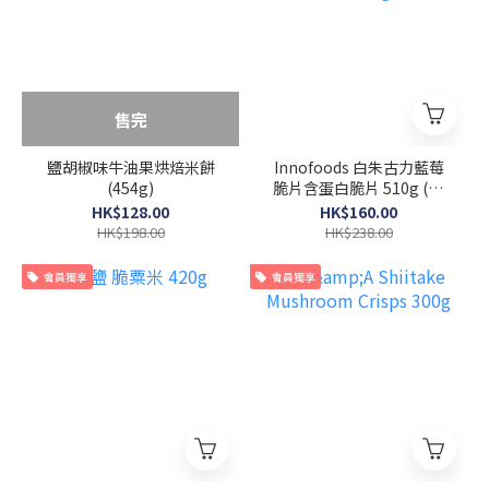
售完
鹽胡椒味牛油果烘焙米餅
Innofoods 白朱古力藍莓
(454g)
脆片含蛋白脆片 510g (12
× 42.5 g)
HK$128.00
HK$160.00
HK$198.00
HK$238.00
會員獨享
會員獨享