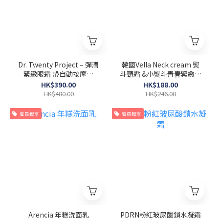
Dr. Twenty Project – 彈潤
韓國Vella Neck cream 熨
緊緻眼霜 帶自動按摩頭
斗頸霜 &小熨斗青春緊緻無
20ml 1+1
痕頸膜套裝
HK$390.00
HK$188.00
HK$480.00
HK$246.00
會員獨享
會員獨享
Arencia 年糕洗面乳
PDRN粉紅玻尿酸鎖水凝霜