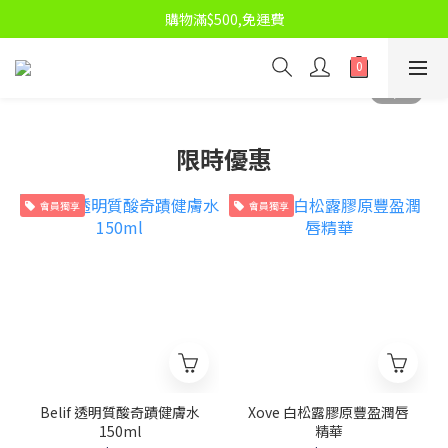
👉 按我！🎉 即刻入群，🔥 搶勁抵限時優惠！💰🛍️
購物滿$500,免運費
👉 按我！🎉 即刻入群，🔥 搶勁抵限時優惠！💰🛍️
限時優惠
會員獨享
會員獨享
Belif 透明質酸奇蹟健膚水
Xove 白松露膠原豐盈潤唇
150ml
精華