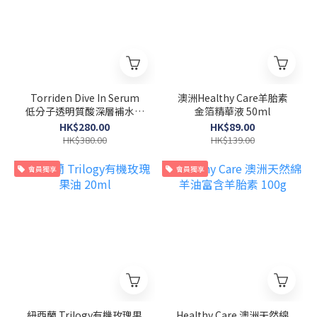
Torriden Dive In Serum
澳洲Healthy Care羊胎素
低分子透明質酸深層補水抗
金箔精華液 50ml
敏精華 100ml +20ml
HK$280.00
HK$89.00
HK$380.00
HK$139.00
會員獨享
會員獨享
紐西蘭 Trilogy有機玫瑰果
Healthy Care 澳洲天然綿