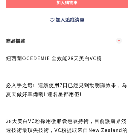
加入購物車
加入追蹤清單
商品描述
OCEDEMIE
28
VC
紐西蘭
全效能
天美白
粉
7
必入手之選
‼
️
連續使用
日已經見到勁明顯效果，為
!
!
夏天做好準備喇
連名星都用佢
VC
28
天美白
粉採用微脂囊包裹持術，目前護膚界淺
VC
New Zealand
透技術最頂尖技術，
粉提取來自
的