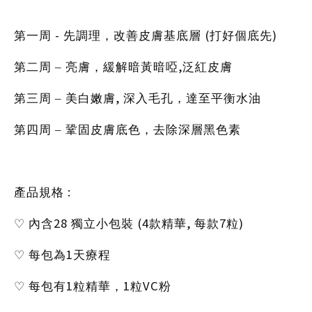
-
(
)
第一周
先調理，改善皮膚基底層
打好個底先
,
第二周 – 亮膚，緩解暗黃暗啞
泛紅皮膚
,
第三周 – 美白嫩膚
深入毛孔，達至平衡水油
第四周 – 鞏固皮膚底色，去除深層黑色素
:
產品規格
28
(4
,
7
)
♡
內含
獨立小包裝
款精華
每款
粒
1
♡
每包為
天療程
1
1
VC
♡
每包有
粒精華，
粒
粉