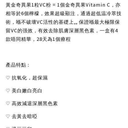
1
VC
= 1
Vitamin C
黃金奇異果
粒
粉
個金奇異果
，亦
6
相等於
個檸檬，效果超級顯注，通過超低温冷萃技
VC
,,
術，喺不破壞
活性的基礎上
保證喺最大極限保
VC
4
留
的强效，有效去除肌膚深層黑色素，一盒有
28
1
款唔同精華，
天為
個療程
:
產品特點
♡
抗氧化，超保濕
♡
美白嫩白亮白
♡
高效減退深層黑色素
♡
去黃去暗啞