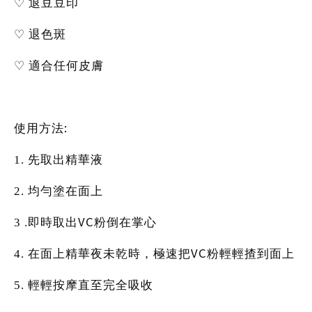
♡
退豆豆印
♡
退色斑
♡
適合任何皮膚
:
使用方法
1.
先取出精華液
2.
均勻塗在面上
VC
3 .
即時取出
粉倒在掌心
VC
4.
在面上精華夜未乾時，極速把
粉輕輕揸到面上
5.
輕輕按摩直至完全吸收