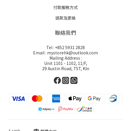
付款服務方式
退款及更換
聯絡我們
Tel : +852 5931 2828
Email : mystorehk@outlook.com
Mailing Address :
Unit 1101 - 1102, 11/F,
29 Austin Road, TST, Kln