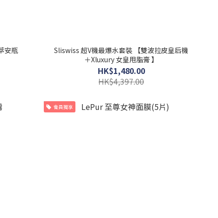
精萃安瓶
Sliswiss 超V機最爆水套裝 【雙波拉皮皇后機
＋Xluxury 女皇甩脂膏 】
HK$1,480.00
HK$4,397.00
會員獨享