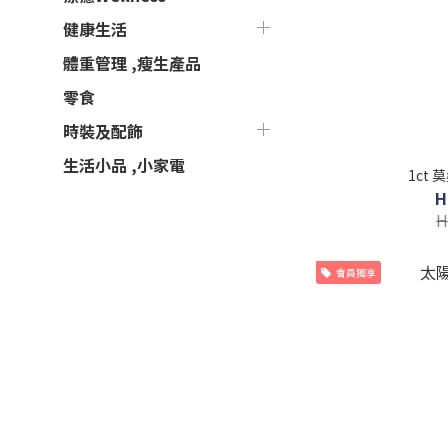
健康生活
體重管理 ,瘦生產品
零食
時裝及配飾
生活小品 ,小家電
1ct
H
H
會員獨享